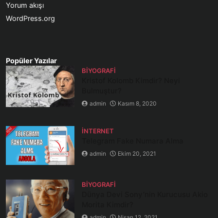
Yorum akışı
WordPress.org
Popüler Yazılar
BIYOGRAFI
Kristof Kolomb Kimdir? Neyi
Bulmuştur?
admin
Kasım 8, 2020
İNTERNET
Telegram Fake Numara Alma
admin
Ekim 20, 2021
BIYOGRAFI
Dünya Devi Sony’nin Kurucusu Akio
Morita Kimdir?
admin
Nisan 12, 2021