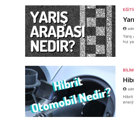
EĞIT
Yar
ad
Yarış 
hız y
BILIM
Hib
ad
Hibri
enerji