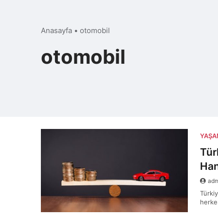
Anasayfa
•
otomobil
otomobil
YAŞ
Tür
Han
ad
Türki
herke