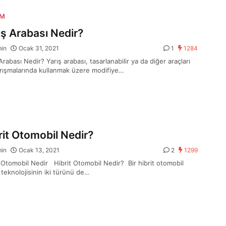
IM
ış Arabası Nedir?
min
Ocak 31, 2021
1
1284
Arabası Nedir? Yarış arabası, tasarlanabilir ya da diğer araçları
arışmalarında kullanmak üzere modifiye…
rit Otomobil Nedir?
min
Ocak 13, 2021
2
1299
t Otomobil Nedir Hibrit Otomobil Nedir? Bir hibrit otomobil
 teknolojisinin iki türünü de…