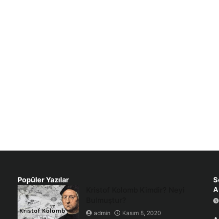
Popüler Yazılar
S
Kristof Kolomb Kimdir? Neyi
A
Bulmuştur?
admin
Kasım 8, 2020