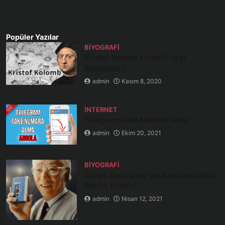
Popüler Yazılar
BIYOGRAFI
Kristof Kolomb Kimdir? Neyi
Bulmuştur?
admin
Kasım 8, 2020
İNTERNET
Telegram Fake Numara Alma
admin
Ekim 20, 2021
BIYOGRAFI
Dünya Devi Sony’nin Kurucusu Akio
Morita Kimdir?
admin
Nisan 12, 2021