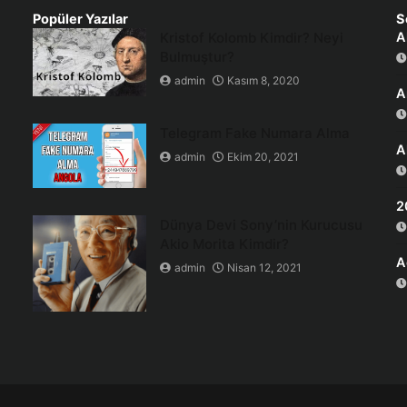
Popüler Yazılar
S
Kristof Kolomb Kimdir? Neyi
A
Bulmuştur?
admin
Kasım 8, 2020
A
Telegram Fake Numara Alma
A
admin
Ekim 20, 2021
2
Dünya Devi Sony’nin Kurucusu
Akio Morita Kimdir?
A
admin
Nisan 12, 2021