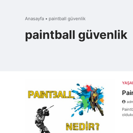
Anasayfa
•
paintball güvenlik
paintball güvenlik
YAŞ
Pai
ad
Paint
oldukç