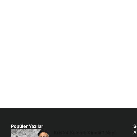
Popüler Yazılar
S
Kristof Kolomb Kimdir? Neyi
A