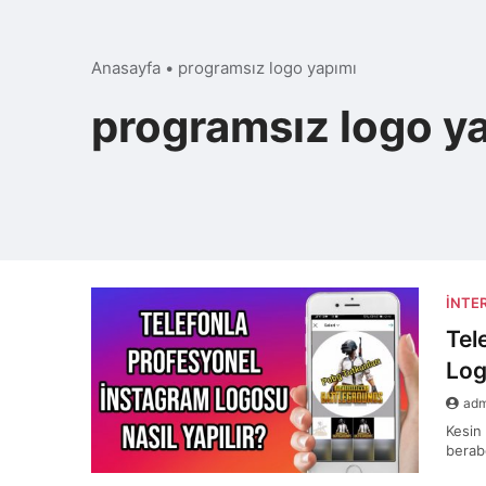
Anasayfa
•
programsız logo yapımı
programsız logo y
İNTE
Tel
Log
ad
Kesin
berab