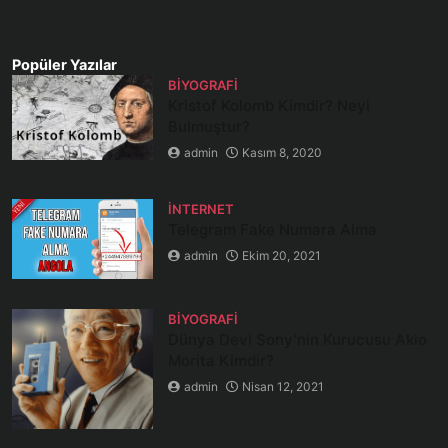
Popüler Yazılar
BIYOGRAFI
Kristof Kolomb Kimdir? Neyi
Bulmuştur?
admin
Kasım 8, 2020
İNTERNET
Telegram Fake Numara Alma
admin
Ekim 20, 2021
BIYOGRAFI
Dünya Devi Sony’nin Kurucusu Akio
Morita Kimdir?
admin
Nisan 12, 2021