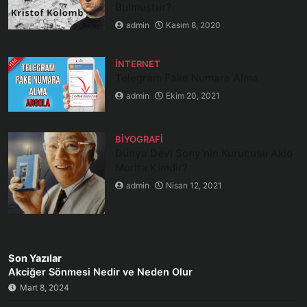
Bulmuştur?
admin
Kasım 8, 2020
İNTERNET
Telegram Fake Numara Alma
admin
Ekim 20, 2021
BIYOGRAFI
Dünya Devi Sony’nin Kurucusu Akio
Morita Kimdir?
admin
Nisan 12, 2021
Son Yazılar
Akciğer Sönmesi Nedir ve Neden Olur
Mart 8, 2024