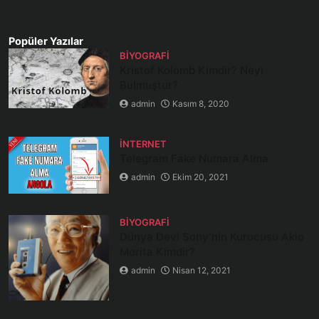
Popüler Yazılar
BIYOGRAFI
Kristof Kolomb Kimdir? Neyi
Bulmuştur?
admin
Kasım 8, 2020
İNTERNET
Telegram Fake Numara Alma
admin
Ekim 20, 2021
BIYOGRAFI
Dünya Devi Sony’nin Kurucusu Akio
Morita Kimdir?
admin
Nisan 12, 2021