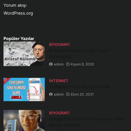
Yorum akışı
WordPress.org
Popüler Yazılar
BIYOGRAFI
Kristof Kolomb Kimdir? Neyi
Bulmuştur?
admin
Kasım 8, 2020
İNTERNET
Telegram Fake Numara Alma
admin
Ekim 20, 2021
BIYOGRAFI
Dünya Devi Sony’nin Kurucusu Akio
Morita Kimdir?