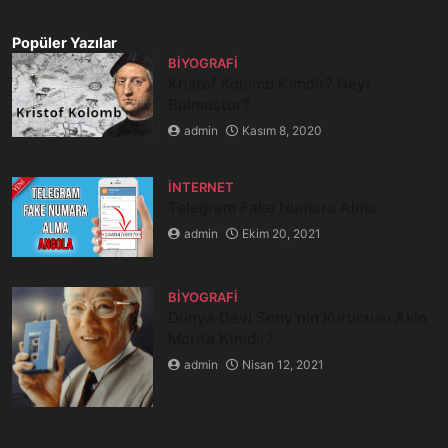
Popüler Yazılar
BIYOGRAFI
Kristof Kolomb Kimdir? Neyi
Bulmuştur?
admin
Kasım 8, 2020
İNTERNET
Telegram Fake Numara Alma
admin
Ekim 20, 2021
BIYOGRAFI
Dünya Devi Sony’nin Kurucusu Akio
Morita Kimdir?
admin
Nisan 12, 2021