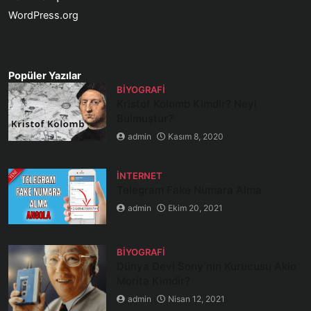
WordPress.org
Popüler Yazılar
BIYOGRAFI
Kristof Kolomb Kimdir? Neyi
Bulmuştur?
admin
Kasım 8, 2020
İNTERNET
Telegram Fake Numara Alma
admin
Ekim 20, 2021
BIYOGRAFI
Dünya Devi Sony’nin Kurucusu Akio
Morita Kimdir?
admin
Nisan 12, 2021