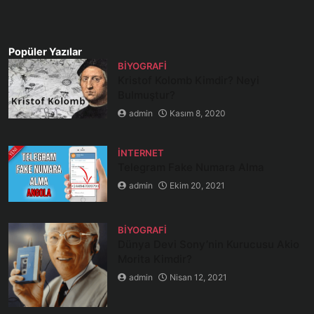
Popüler Yazılar
BIYOGRAFI
Kristof Kolomb Kimdir? Neyi
Bulmuştur?
admin
Kasım 8, 2020
İNTERNET
Telegram Fake Numara Alma
admin
Ekim 20, 2021
BIYOGRAFI
Dünya Devi Sony’nin Kurucusu Akio
Morita Kimdir?
admin
Nisan 12, 2021