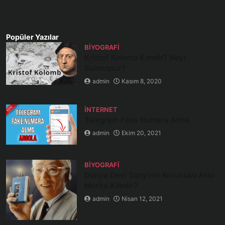
Popüler Yazılar
BIYOGRAFI
Kristof Kolomb Kimdir? Neyi
Bulmuştur?
admin
Kasım 8, 2020
İNTERNET
Telegram Fake Numara Alma
admin
Ekim 20, 2021
BIYOGRAFI
Dünya Devi Sony’nin Kurucusu Akio
Morita Kimdir?
admin
Nisan 12, 2021