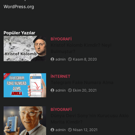
WordPress.org
Popüler Yazılar
BIYOGRAFI
Kristof Kolomb Kimdir? Neyi
Bulmuştur?
admin
Kasım 8, 2020
İNTERNET
Telegram Fake Numara Alma
admin
Ekim 20, 2021
BIYOGRAFI
Dünya Devi Sony’nin Kurucusu Akio
Morita Kimdir?
admin
Nisan 12, 2021