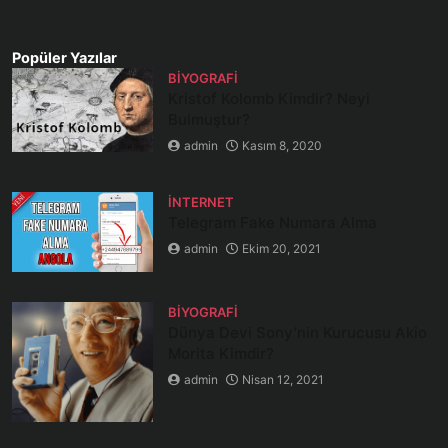
Popüler Yazılar
BIYOGRAFI
Kristof Kolomb Kimdir? Neyi
Bulmuştur?
admin
Kasım 8, 2020
İNTERNET
Telegram Fake Numara Alma
admin
Ekim 20, 2021
BIYOGRAFI
Dünya Devi Sony’nin Kurucusu Akio
Morita Kimdir?
admin
Nisan 12, 2021