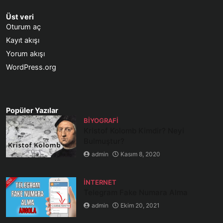
Üst veri
Oturum aç
Kayıt akışı
Yorum akışı
WordPress.org
Popüler Yazılar
BIYOGRAFI
Kristof Kolomb Kimdir? Neyi
Bulmuştur?
admin
Kasım 8, 2020
İNTERNET
Telegram Fake Numara Alma
admin
Ekim 20, 2021