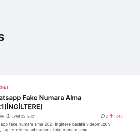
s
RNET
tsapp Fake Numara Alma
1(İNGİLTERE)
min
Eylül 22, 2021
2
1246
app fake numara alma 2021 İngiltere başlıklı videomuzun
ği, İngiltere’de sanal numara, fake numara alma…