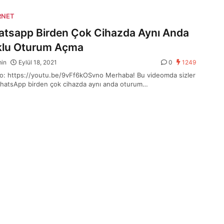
RNET
tsapp Birden Çok Cihazda Aynı Anda
lu Oturum Açma
min
Eylül 18, 2021
0
1249
: https://youtu.be/9vFf6kOSvno Merhaba! Bu videomda sizler
WhatsApp birden çok cihazda aynı anda oturum…