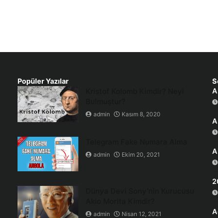
Popüler Yazılar
S
Kristof Kolomb Kimdir? Neyi
A
Bulmuştur?
admin
Kasım 8, 2020
A
Telegram Fake Numara Alma
A
admin
Ekim 20, 2021
2
Dünya Devi Sony’nin Kurucusu
Akio Morita Kimdir?
A
admin
Nisan 12, 2021