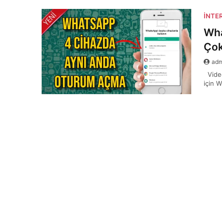
İNTE
Wha
Çok
ad
Video
için 