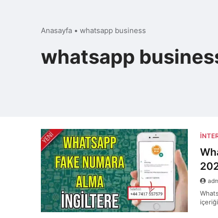
Anasayfa
•
whatsapp business
whatsapp busines
İNTE
Wha
202
ad
Whats
içeri