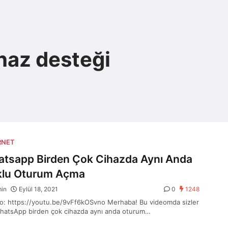
haz desteği
RNET
tsapp Birden Çok Cihazda Aynı Anda
lu Oturum Açma
min
Eylül 18, 2021
0
1248
: https://youtu.be/9vFf6kOSvno Merhaba! Bu videomda sizler
WhatsApp birden çok cihazda aynı anda oturum…