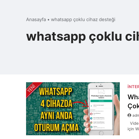
Anasayfa
•
whatsapp çoklu cihaz desteği
whatsapp çoklu ci
İNTE
Wha
Çok
ad
Video
için 