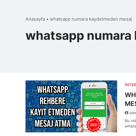
Anasayfa
•
whatsapp numara kaydetmeden mesaj
whatsapp numara 
İNTE
WH
ME
ad
Bu vi
whats