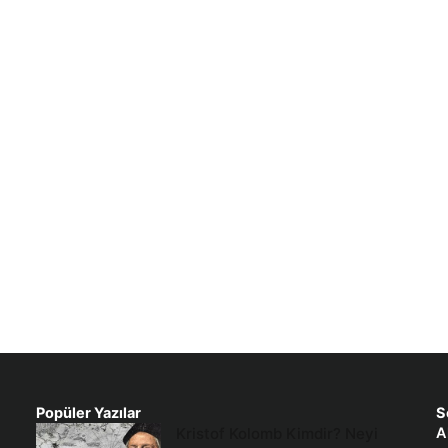
Popüler Yazılar
S
Kristof Kolomb Kimdir? Neyi
A