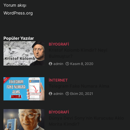
Yorum akışı
WordPress.org
Popüler Yazılar
BIYOGRAFI
Kristof Kolomb Kimdir? Neyi
Bulmuştur?
admin
Kasım 8, 2020
İNTERNET
Telegram Fake Numara Alma
admin
Ekim 20, 2021
BIYOGRAFI
Dünya Devi Sony’nin Kurucusu Akio
Morita Kimdir?