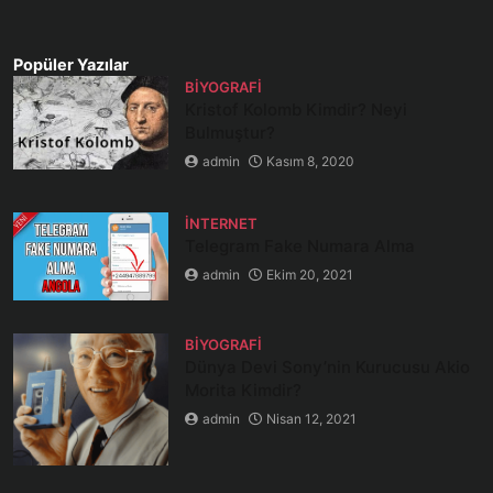
Popüler Yazılar
BIYOGRAFI
Kristof Kolomb Kimdir? Neyi
Bulmuştur?
admin
Kasım 8, 2020
İNTERNET
Telegram Fake Numara Alma
admin
Ekim 20, 2021
BIYOGRAFI
Dünya Devi Sony’nin Kurucusu Akio
Morita Kimdir?
admin
Nisan 12, 2021