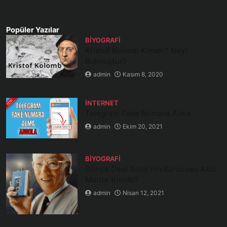
Popüler Yazılar
BIYOGRAFI
Kristof Kolomb Kimdir? Neyi
Bulmuştur?
admin
Kasım 8, 2020
İNTERNET
Telegram Fake Numara Alma
admin
Ekim 20, 2021
BIYOGRAFI
Dünya Devi Sony’nin Kurucusu Akio
Morita Kimdir?
admin
Nisan 12, 2021