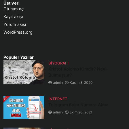
Üst veri
Oturum aç
Kayıt akışı
Yorum akışı
WordPress.org
Popüler Yazılar
BIYOGRAFI
Kristof Kolomb Kimdir? Neyi
Bulmuştur?
admin
Kasım 8, 2020
İNTERNET
Telegram Fake Numara Alma
admin
Ekim 20, 2021