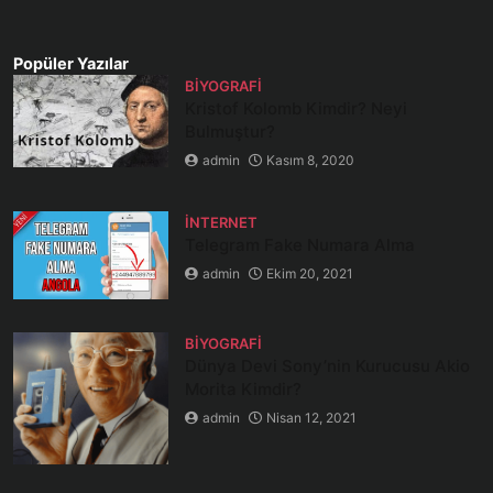
Popüler Yazılar
BIYOGRAFI
Kristof Kolomb Kimdir? Neyi
Bulmuştur?
admin
Kasım 8, 2020
İNTERNET
Telegram Fake Numara Alma
admin
Ekim 20, 2021
BIYOGRAFI
Dünya Devi Sony’nin Kurucusu Akio
Morita Kimdir?
admin
Nisan 12, 2021