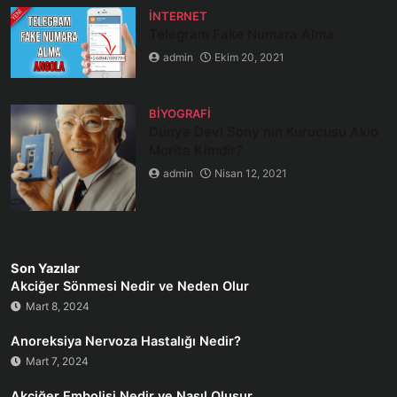
İNTERNET
Telegram Fake Numara Alma
admin
Ekim 20, 2021
BIYOGRAFI
Dünya Devi Sony’nin Kurucusu Akio
Morita Kimdir?
admin
Nisan 12, 2021
Son Yazılar
Akciğer Sönmesi Nedir ve Neden Olur
Mart 8, 2024
Anoreksiya Nervoza Hastalığı Nedir?
Mart 7, 2024
Akciğer Embolisi Nedir ve Nasıl Oluşur