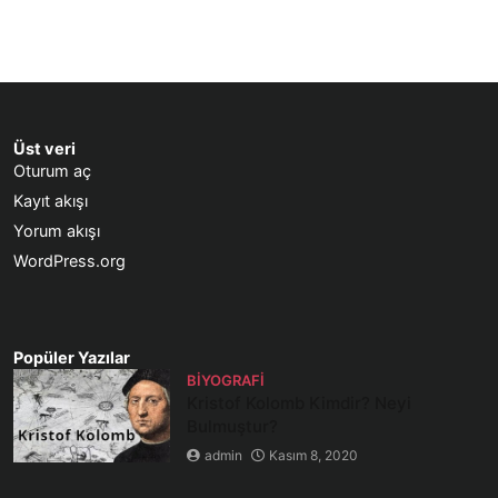
Üst veri
Oturum aç
Kayıt akışı
Yorum akışı
WordPress.org
Popüler Yazılar
BIYOGRAFI
Kristof Kolomb Kimdir? Neyi
Bulmuştur?
admin
Kasım 8, 2020