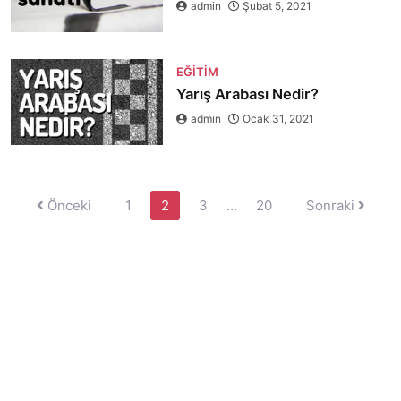
admin
Şubat 5, 2021
EĞITIM
Yarış Arabası Nedir?
admin
Ocak 31, 2021
Yazı
Önceki
1
2
3
…
20
Sonraki
sayfalaması