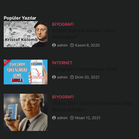
Popüler Yazılar
BIYOGRAFI
Kristof Kolomb Kimdir? Neyi
Bulmuştur?
admin
Kasım 8, 2020
İNTERNET
Telegram Fake Numara Alma
admin
Ekim 20, 2021
BIYOGRAFI
Dünya Devi Sony’nin Kurucusu Akio
Morita Kimdir?
admin
Nisan 12, 2021