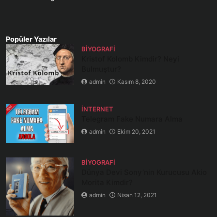
Popüler Yazılar
BIYOGRAFI
Kristof Kolomb Kimdir? Neyi
Bulmuştur?
admin
Kasım 8, 2020
İNTERNET
Telegram Fake Numara Alma
admin
Ekim 20, 2021
BIYOGRAFI
Dünya Devi Sony’nin Kurucusu Akio
Morita Kimdir?
admin
Nisan 12, 2021