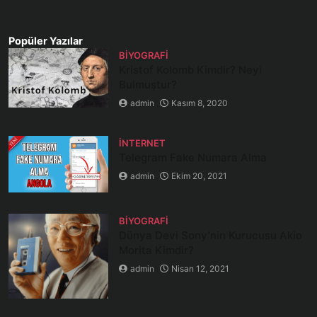
Popüler Yazılar
BIYOGRAFI
Kristof Kolomb Kimdir? Neyi
Bulmuştur?
admin
Kasım 8, 2020
İNTERNET
Telegram Fake Numara Alma
admin
Ekim 20, 2021
BIYOGRAFI
Dünya Devi Sony’nin Kurucusu Akio
Morita Kimdir?
admin
Nisan 12, 2021