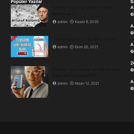
Popüler Yazılar
S
Kristof Kolomb Kimdir? Neyi
A
Bulmuştur?
admin
Kasım 8, 2020
A
Telegram Fake Numara Alma
A
admin
Ekim 20, 2021
2
Dünya Devi Sony’nin Kurucusu
Akio Morita Kimdir?
A
admin
Nisan 12, 2021