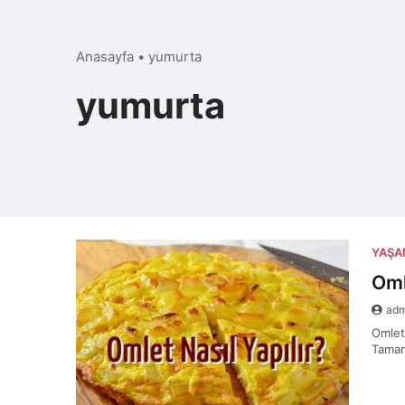
Anasayfa
•
yumurta
yumurta
YAŞ
Oml
ad
Omlet 
Tamam