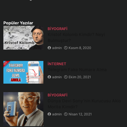
Popüler Yazılar
BIYOGRAFI
Kristof Kolomb Kimdir? Neyi
Bulmuştur?
admin
Kasım 8, 2020
İNTERNET
Telegram Fake Numara Alma
admin
Ekim 20, 2021
BIYOGRAFI
Dünya Devi Sony’nin Kurucusu Akio
Morita Kimdir?
admin
Nisan 12, 2021