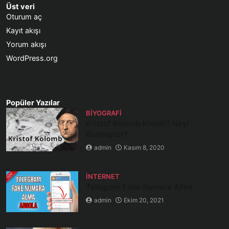
Üst veri
Oturum aç
Kayıt akışı
Yorum akışı
WordPress.org
Popüler Yazılar
BIYOGRAFI
Kristof Kolomb Kimdir? Neyi
Bulmuştur?
admin
Kasım 8, 2020
İNTERNET
Telegram Fake Numara Alma
admin
Ekim 20, 2021