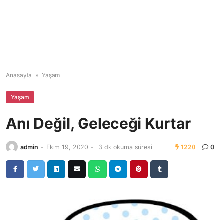
Anasayfa
»
Yaşam
Yaşam
Anı Değil, Geleceği Kurtar
admin
-
Ekim 19, 2020
-
3 dk okuma süresi
1220
0