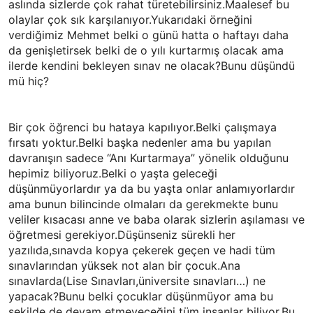
aslında sizlerde çok rahat türetebilirsiniz.Maalesef bu
olaylar çok sık karşılanıyor.Yukarıdaki örneğini
verdiğimiz Mehmet belki o günü hatta o haftayı daha
da genişletirsek belki de o yılı kurtarmış olacak ama
ilerde kendini bekleyen sınav ne olacak?Bunu düşündü
mü hiç?
Bir çok öğrenci bu hataya kapılıyor.Belki çalışmaya
fırsatı yoktur.Belki başka nedenler ama bu yapılan
davranışın sadece “Anı Kurtarmaya” yönelik olduğunu
hepimiz biliyoruz.Belki o yaşta geleceği
düşünmüyorlardır ya da bu yaşta onlar anlamıyorlardır
ama bunun bilincinde olmaları da gerekmekte bunu
veliler kısacası anne ve baba olarak sizlerin aşılaması ve
öğretmesi gerekiyor.Düşünseniz sürekli her
yazılıda,sınavda kopya çekerek geçen ve hadi tüm
sınavlarından yüksek not alan bir çocuk.Ana
sınavlarda(Lise Sınavları,üniversite sınavları…) ne
yapacak?Bunu belki çocuklar düşünmüyor ama bu
şekilde de devam etmeyeceğini tüm insanlar biliyor.Bu