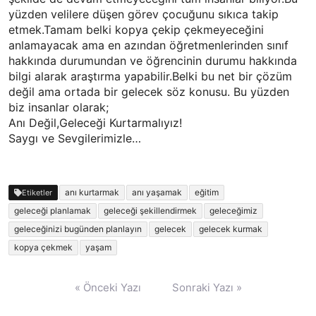
yüzden velilere düşen görev çocuğunu sıkıca takip
etmek.Tamam belki kopya çekip çekmeyeceğini
anlamayacak ama en azından öğretmenlerinden sınıf
hakkında durumundan ve öğrencinin durumu hakkında
bilgi alarak araştırma yapabilir.Belki bu net bir çözüm
değil ama ortada bir gelecek söz konusu. Bu yüzden
biz insanlar olarak;
Anı Değil,Geleceği Kurtarmalıyız!
Saygı ve Sevgilerimizle…
anı kurtarmak
anı yaşamak
eğitim
Etiketler
geleceği planlamak
geleceği şekillendirmek
geleceğimiz
geleceğinizi bugünden planlayın
gelecek
gelecek kurmak
kopya çekmek
yaşam
Yazı
« Önceki Yazı
Sonraki Yazı »
gezinmesi