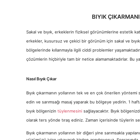
BIYIK ÇIKARMANI
Sakal ve bıyık, erkeklerin fiziksel görünümlerine estetik ka
erkekler, kusursuz ve çekici bir görünüm için sakal ve bıyık 
bölgelerinde kıllanmayla ilgili ciddi problemler yaşamaktad
çözümlerin hiçbiriyle tam bir netice alamamaktadırlar. Bu ya
Nasıl Bıyık Çıkar
Bıyık çıkarmanın yollarının tek ve en çok önerilen yöntemi s
edin ve sarımsağı masaj yaparak bu bölgeye yedirin. 1 haf
bıyık bölgenizin
tüylenmesini
sağlayacaktır. Bıyık bölgeniz
olarak ters yönde tıraş ediniz. Zaman içerisinde tüylerin ser
Bıyık çıkarmanın yollarının bir diğeri yine sarımsakla yapıla
yüzümüzü iyice yıkayarak kirden arındırıyoruz. Sonrasında