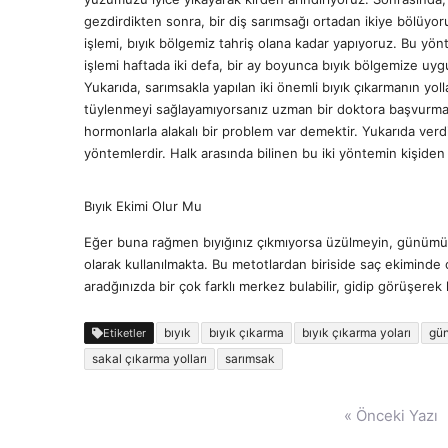
gezdirdikten sonra, bir diş sarımsağı ortadan ikiye bölüyor
işlemi, bıyık bölgemiz tahriş olana kadar yapıyoruz. Bu yön
işlemi haftada iki defa, bir ay boyunca bıyık bölgemize uygu
Yukarıda, sarımsakla yapılan iki önemli bıyık çıkarmanın yol
tüylenmeyi sağlayamıyorsanız uzman bir doktora başvurma
hormonlarla alakalı bir problem var demektir. Yukarıda verd
yöntemlerdir. Halk arasında bilinen bu iki yöntemin kişiden k
Bıyık Ekimi Olur Mu
Eğer buna rağmen bıyığınız çıkmıyorsa üzülmeyin, günümü
olarak kullanılmakta. Bu metotlardan biriside saç ekiminde o
aradğınızda bir çok farklı merkez bulabilir, gidip görüşerek k
bıyık
bıyık çıkarma
bıyık çıkarma yoları
gün
Etiketler
sakal çıkarma yolları
sarımsak
Yazı
« Önceki Yazı
gezinmesi