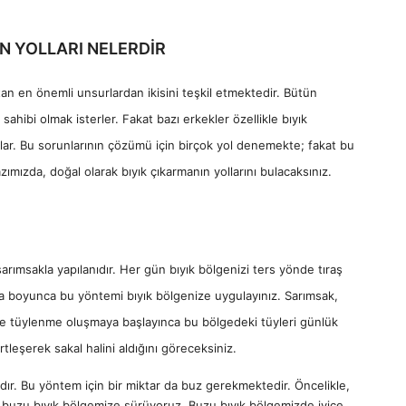
N YOLLARI NELERDİR
tan en önemli unsurlardan ikisini teşkil etmektedir. Bütün
sahibi olmak isterler. Fakat bazı erkekler özellikle bıyık
ırlar. Bu sorunlarının çözümü için birçok yol denemekte; fakat bu
zımızda, doğal olarak bıyık çıkarmanın yollarını bulacaksınız.
arımsakla yapılanıdır. Her gün bıyık bölgenizi ters yönde tıraş
ta boyunca bu yöntemi bıyık bölgenize uygulayınız. Sarımsak,
de tüylenme oluşmaya başlayınca bu bölgedeki tüyleri günlük
tleşerek sakal halini aldığını göreceksiniz.
nıdır. Bu yöntem için bir miktar da buz gerekmektedir. Öncelikle,
, buzu bıyık bölgemize sürüyoruz. Buzu bıyık bölgemizde iyice