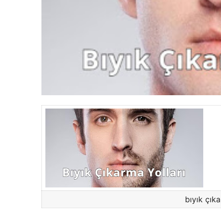
bıyık çıka