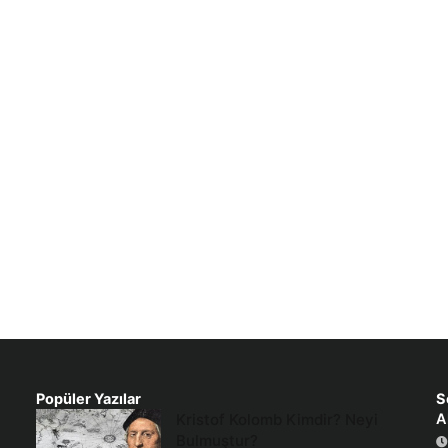
Popüler Yazılar
S
Kristof Kolomb Kimdir? Neyi
A
Bulmuştur?