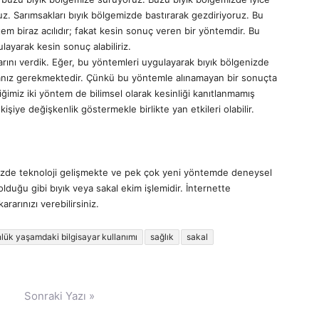
uz. Sarımsakları bıyık bölgemizde bastırarak gezdiriyoruz. Bu
tem biraz acılıdır; fakat kesin sonuç veren bir yöntemdir. Bu
layarak kesin sonuç alabiliriz.
larını verdik. Eğer, bu yöntemleri uygulayarak bıyık bölgenizde
nız gerekmektedir. Çünkü bu yöntemle alınamayan bir sonuçta
iğimiz iki yöntem de bilimsel olarak kesinliği kanıtlanmamış
işiye değişkenlik göstermekle birlikte yan etkileri olabilir.
zde teknoloji gelişmekte ve pek çok yeni yöntemde deneysel
lduğu gibi bıyık veya sakal ekim işlemidir. İnternette
ararınızı verebilirsiniz.
lük yaşamdaki bilgisayar kullanımı
sağlık
sakal
Sonraki Yazı »