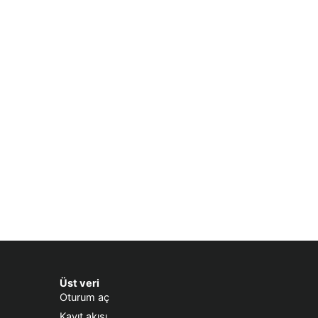
Üst veri
Oturum aç
Kayıt akışı