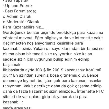
· Seo Yaparak
· Upload Ederek
· Bazı Forumlarda;
o Admin Olarak
o Moderatör Olarak
Para Kazanabilirsiniz…
Gördüğünüz benzer biçimde biroldukça para kazanma
yöntemi mevcut. Eğer bilgisayar da ve internette vakit
geçirmekten hoşlanıyorsanız kesinlikle para
kazanabilirsiniz. Yukarı da saydıklarımdan bir tanesi ne
olursa olsun bir tanesi size uyuyordur, size kalan
sadece sizin için uygununu bulup edinim edinip
başlamak…
İlk başlarda ayda 100 $ ile 200 $ kazansanız kötü mü
olur? En azından süreınız boşa gitmemiş olur. Bence
denemeye kıymet, bu işten çok para kazanan insanlar
tanıyorum. Vakit geçtikçe daha da çok çaşama edinip
daha da fazla kazanmak sizin elinizde… İnternette PTC
siteleri de var onlara girip tık yaparak da para
kazanabilir
sayfa arası yazı