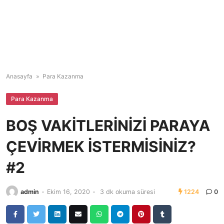
Anasayfa
»
Para Kazanma
Para Kazanma
BOŞ VAKİTLERİNİZİ PARAYA
ÇEVİRMEK İSTERMİSİNİZ?
#2
admin
-
Ekim 16, 2020
-
3 dk okuma süresi
1224
0