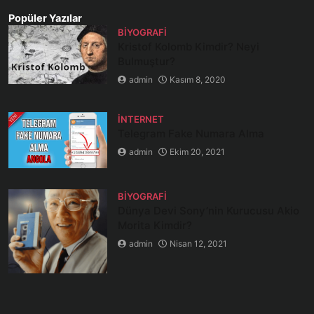
Popüler Yazılar
BIYOGRAFI
Kristof Kolomb Kimdir? Neyi
Bulmuştur?
admin
Kasım 8, 2020
İNTERNET
Telegram Fake Numara Alma
admin
Ekim 20, 2021
BIYOGRAFI
Dünya Devi Sony’nin Kurucusu Akio
Morita Kimdir?
admin
Nisan 12, 2021