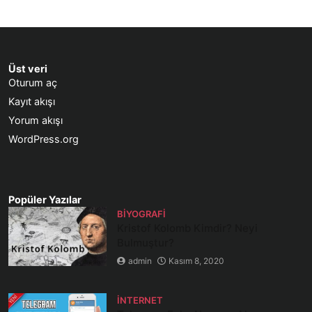
Üst veri
Oturum aç
Kayıt akışı
Yorum akışı
WordPress.org
Popüler Yazılar
BIYOGRAFI
Kristof Kolomb Kimdir? Neyi
Bulmuştur?
admin
Kasım 8, 2020
İNTERNET