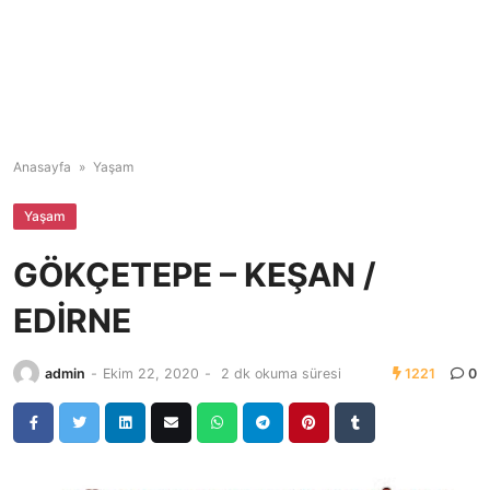
Anasayfa
»
Yaşam
Yaşam
GÖKÇETEPE – KEŞAN /
EDİRNE
admin
-
Ekim 22, 2020
-
2 dk okuma süresi
1221
0