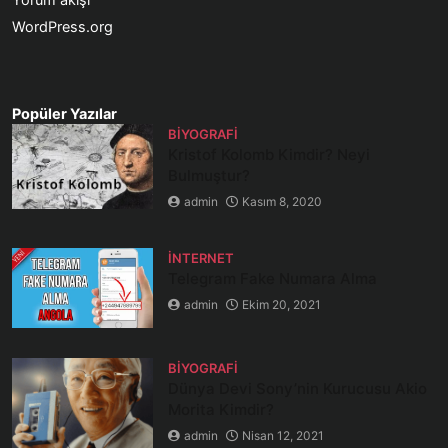
Yorum akışı
WordPress.org
Popüler Yazılar
BIYOGRAFI
Kristof Kolomb Kimdir? Neyi
Bulmuştur?
admin
Kasım 8, 2020
İNTERNET
Telegram Fake Numara Alma
admin
Ekim 20, 2021
BIYOGRAFI
Dünya Devi Sony’nin Kurucusu Akio
Morita Kimdir?
admin
Nisan 12, 2021