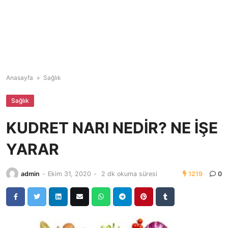
Anasayfa
»
Sağlık
Sağlık
KUDRET NARI NEDİR? NE İŞE
YARAR
admin
-
Ekim 31, 2020
-
2 dk okuma süresi
1219
0