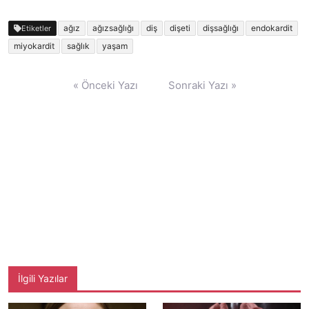
ağız
ağızsağlığı
diş
dişeti
dişsağlığı
endokardit
Etiketler
miyokardit
sağlık
yaşam
Yazı
« Önceki Yazı
Sonraki Yazı »
gezinmesi
İlgili Yazılar