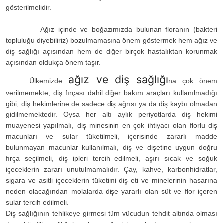
gösterilmelidir.
Ağız içinde ve boğazımızda bulunan floranın (bakteri
topluluğu diyebiliriz) bozulmamasına önem göstermek hem ağız ve
diş sağlığı açısından hem de diğer birçok hastalıktan korunmak
açısından oldukça önem taşır.
ağız ve diş sağlığı
Ülkemizde
na çok önem
verilmemekte, diş fırçası dahil diğer bakım araçları kullanılmadığı
gibi, diş hekimlerine de sadece diş ağrısı ya da diş kaybı olmadan
gidilmemektedir. Oysa her altı aylık periyotlarda diş hekimi
muayenesi yapılmalı, diş minesinin en çok ihtiyacı olan florlu diş
macunları ve sular tüketilmeli, içerisinde zararlı madde
bulunmayan macunlar kullanılmalı, diş ve dişetine uygun doğru
fırça seçilmeli, diş ipleri tercih edilmeli, aşırı sıcak ve soğuk
içeceklerin zararı unutulmamalıdır. Çay, kahve, karbonhidratlar,
sigara ve asitli içeceklerin tüketimi diş eti ve minelerinin hasarına
neden olacağından molalarda dişe yararlı olan süt ve flor içeren
sular tercih edilmeli.
Diş sağlığının tehlikeye girmesi tüm vücudun tehdit altında olması