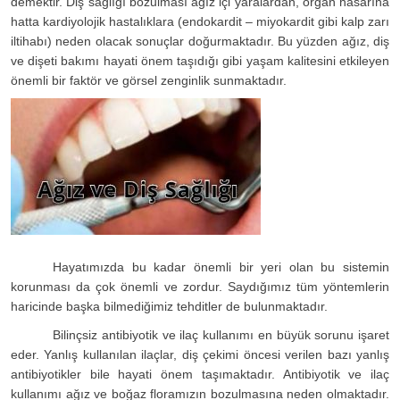
demektir. Diş sağlığı bozulması ağız içi yaralardan, organ hasarına
hatta kardiyolojik hastalıklara (endokardit – miyokardit gibi kalp zarı
iltihabı) neden olacak sonuçlar doğurmaktadır. Bu yüzden ağız, diş
ve dişeti bakımı hayati önem taşıdığı gibi yaşam kalitesini etkileyen
önemli bir faktör ve görsel zenginlik sunmaktadır.
Hayatımızda bu kadar önemli bir yeri olan bu sistemin
korunması da çok önemli ve zordur. Saydığımız tüm yöntemlerin
haricinde başka bilmediğimiz tehditler de bulunmaktadır.
Bilinçsiz antibiyotik ve ilaç kullanımı en büyük sorunu işaret
eder. Yanlış kullanılan ilaçlar, diş çekimi öncesi verilen bazı yanlış
antibiyotikler bile hayati önem taşımaktadır. Antibiyotik ve ilaç
kullanımı ağız ve boğaz floramızın bozulmasına neden olmaktadır.