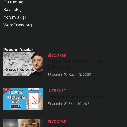
Oturum aç
Kayıt akışı
Yorum akışı
WordPress.org
Popüler Yazılar
BIYOGRAFI
Kristof Kolomb Kimdir? Neyi
Bulmuştur?
admin
Kasım 8, 2020
İNTERNET
Telegram Fake Numara Alma
admin
Ekim 20, 2021
BIYOGRAFI