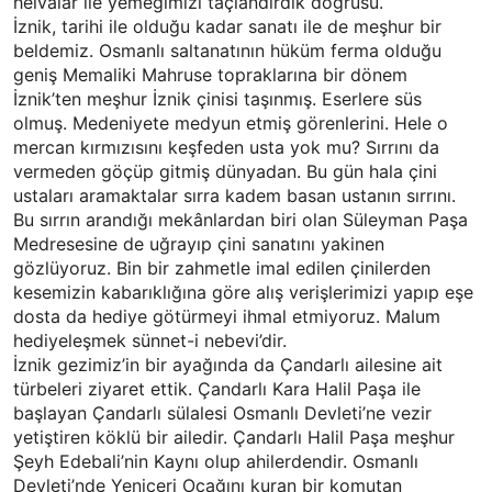
helvalar ile yemeğimizi taçlandırdık doğrusu.
İznik, tarihi ile olduğu kadar sanatı ile de meşhur bir
beldemiz. Osmanlı saltanatının hüküm ferma olduğu
geniş Memaliki Mahruse topraklarına bir dönem
İznik’ten meşhur İznik çinisi taşınmış. Eserlere süs
olmuş. Medeniyete medyun etmiş görenlerini. Hele o
mercan kırmızısını keşfeden usta yok mu? Sırrını da
vermeden göçüp gitmiş dünyadan. Bu gün hala çini
ustaları aramaktalar sırra kadem basan ustanın sırrını.
Bu sırrın arandığı mekânlardan biri olan Süleyman Paşa
Medresesine de uğrayıp çini sanatını yakinen
gözlüyoruz. Bin bir zahmetle imal edilen çinilerden
kesemizin kabarıklığına göre alış verişlerimizi yapıp eşe
dosta da hediye götürmeyi ihmal etmiyoruz. Malum
hediyeleşmek sünnet-i nebevi’dir.
İznik gezimiz’in bir ayağında da Çandarlı ailesine ait
türbeleri ziyaret ettik. Çandarlı Kara Halil Paşa ile
başlayan Çandarlı sülalesi Osmanlı Devleti’ne vezir
yetiştiren köklü bir ailedir. Çandarlı Halil Paşa meşhur
Şeyh Edebali’nin Kaynı olup ahilerdendir. Osmanlı
Devleti’nde Yeniçeri Ocağını kuran bir komutan