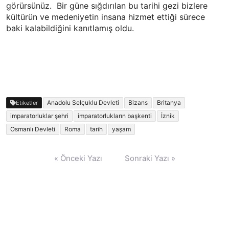
görürsünüz.
Bir güne sığdırılan bu tarihi gezi bizlere
kültürün ve medeniyetin insana hizmet ettiği sürece
baki kalabildiğini kanıtlamış oldu.
Anadolu Selçuklu Devleti
Bizans
Britanya
Etiketler
imparatorluklar şehri
imparatorlukların başkenti
İznik
Osmanlı Devleti
Roma
tarih
yaşam
Yazı
« Önceki Yazı
Sonraki Yazı »
gezinmesi