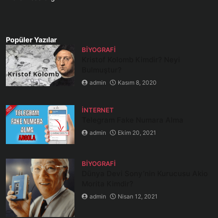
Popüler Yazılar
BIYOGRAFI
Kristof Kolomb Kimdir? Neyi
Bulmuştur?
admin
Kasım 8, 2020
İNTERNET
Telegram Fake Numara Alma
admin
Ekim 20, 2021
BIYOGRAFI
Dünya Devi Sony’nin Kurucusu Akio
Morita Kimdir?
admin
Nisan 12, 2021