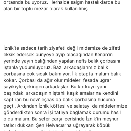
ortasnda buluyoruz. Herhalde salgın hastalıklarda bu
alan bir toplu mezar olarak kullanılmış.
İznik’te sadece tarih ziyafeti değil midemize de zifeti
eksik edersek bünyeye ayıp olacağından Kenan’ın
yerinde yayın balığından yapılan nefis balık çorbasını
iştahla yudumluyoruz. Bazı arkadaşlarımız balık
çorbasına çok sıcak bakmıyor. İlk etapta malum balık
kokar. Çorbası da ağır olur mideleri fesada uğrar
sayikiyle çekingen arkadaşlar. Bu korkuyu yanı
başındaki arkadaşının iştahlı kaşıklamalarına kendini
kaptıran bu nevi’ eşhas da balık çorbasına hücuma
geçti. Ardından İznik köftesi ve salatayı da midelerimize
gönderdikten sonra işi tatlıya bağlamak durumu hasıl
oldu malum. Bu sefer çarşı içerisinde İznik’in meşhur
tatlıcı dükkanı Şen Helvacısı’na uğrayarak köpük