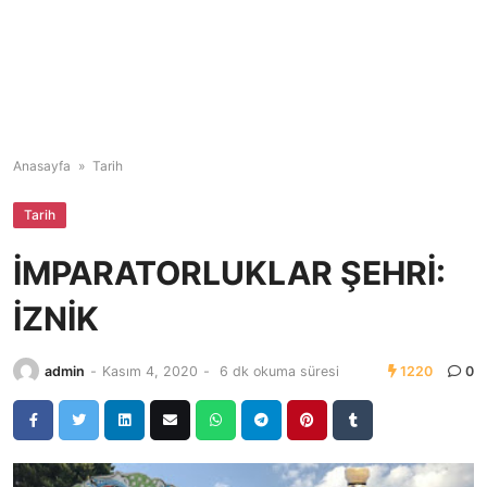
Anasayfa
»
Tarih
Tarih
İMPARATORLUKLAR ŞEHRİ:
İZNİK
admin
-
Kasım 4, 2020
-
6 dk okuma süresi
1220
0