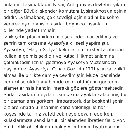
anlamını taşımaktadır. Nikai, Antigonyus devletini yıkan
bir diğer Büyük İskender komutanı Lysimakhos’un eşinin
adıdır. Lysimakhos, çok sevdiği eşinin adını bu şehre
vererek eşinin anısını asırlar boyunca insanların
dillerinde yadettirmiştir.
İznik şehri planlanırken haç şeklinde imar edilmiş ve
şehrin tam ortasına Ayasofya kilisesi yapılmıştır.
Ayasofya, “Hagia Sofya” kelimesinin Türkler tarafından
kullanıla gelmiş şeklidir ve Kutsal Hikmet anlamına
gelmektedir. İznik’i gezmeye Ayasofya Müzesinden
başlıyoruz. Ayasofya, Orhan Gazi’nin 1331 yılında İznik’i
alması ile birlikte camiye çevrilmiştir. Müze içerisinde
hem kilise olduğunu hemde cami olduğunu gösteren
alametler hala kendini meraklı gözlere göstermektedir.
Surları asırlara meydan okurcasına ayakta kalabilmiş bu
bir zamanların görkemli imparatorluklar başkenti şehir,
bizlere Anadolu insanının cana yakınlığı ile her
köşesinde tarih ziyafeti çekmeye devam ederken,
kulaklarımıza sanki lahuti bir alemden ibretler fısıldıyor.
Bu ibretlik ahretliklerin bakiyesini Roma Tiyatrosunun