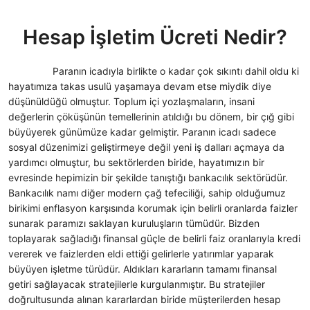
Hesap İşletim Ücreti Nedir?
Paranın icadıyla birlikte o kadar çok sıkıntı dahil oldu ki
hayatımıza takas usulü yaşamaya devam etse miydik diye
düşünüldüğü olmuştur. Toplum içi yozlaşmaların, insani
değerlerin çöküşünün temellerinin atıldığı bu dönem, bir çığ gibi
büyüyerek günümüze kadar gelmiştir. Paranın icadı sadece
sosyal düzenimizi geliştirmeye değil yeni iş dalları açmaya da
yardımcı olmuştur, bu sektörlerden biride, hayatımızın bir
evresinde hepimizin bir şekilde tanıştığı bankacılık sektörüdür.
Bankacılık namı diğer modern çağ tefeciliği, sahip olduğumuz
birikimi enflasyon karşısında korumak için belirli oranlarda faizler
sunarak paramızı saklayan kuruluşların tümüdür. Bizden
toplayarak sağladığı finansal güçle de belirli faiz oranlarıyla kredi
vererek ve faizlerden eldi ettiği gelirlerle yatırımlar yaparak
büyüyen işletme türüdür. Aldıkları kararların tamamı finansal
getiri sağlayacak stratejilerle kurgulanmıştır. Bu stratejiler
doğrultusunda alınan kararlardan biride müşterilerden hesap