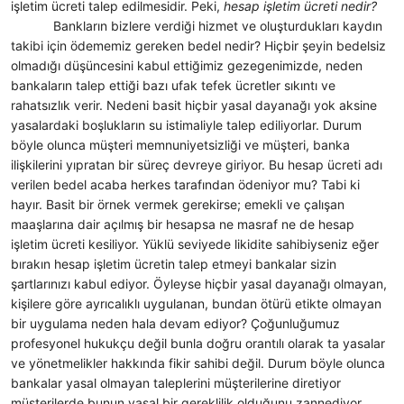
işletim ücreti talep edilmesidir. Peki,
hesap işletim ücreti nedir?
Bankların bizlere verdiği hizmet ve oluşturdukları kaydın
takibi için ödememiz gereken bedel nedir? Hiçbir şeyin bedelsiz
olmadığı düşüncesini kabul ettiğimiz gezegenimizde, neden
bankaların talep ettiği bazı ufak tefek ücretler sıkıntı ve
rahatsızlık verir. Nedeni basit hiçbir yasal dayanağı yok aksine
yasalardaki boşlukların su istimaliyle talep ediliyorlar. Durum
böyle olunca müşteri memnuniyetsizliği ve müşteri, banka
ilişkilerini yıpratan bir süreç devreye giriyor. Bu hesap ücreti adı
verilen bedel acaba herkes tarafından ödeniyor mu? Tabi ki
hayır. Basit bir örnek vermek gerekirse; emekli ve çalışan
maaşlarına dair açılmış bir hesapsa ne masraf ne de hesap
işletim ücreti kesiliyor. Yüklü seviyede likidite sahibiyseniz eğer
bırakın hesap işletim ücretin talep etmeyi bankalar sizin
şartlarınızı kabul ediyor. Öyleyse hiçbir yasal dayanağı olmayan,
kişilere göre ayrıcalıklı uygulanan, bundan ötürü etikte olmayan
bir uygulama neden hala devam ediyor? Çoğunluğumuz
profesyonel hukukçu değil bunla doğru orantılı olarak ta yasalar
ve yönetmelikler hakkında fikir sahibi değil. Durum böyle olunca
bankalar yasal olmayan taleplerini müşterilerine diretiyor
müşterilerde bunun yasal bir gereklilik olduğunu zannediyor.