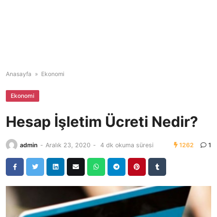
Anasayfa
»
Ekonomi
Ekonomi
Hesap İşletim Ücreti Nedir?
admin
-
Aralık 23, 2020
-
4 dk okuma süresi
1262
1