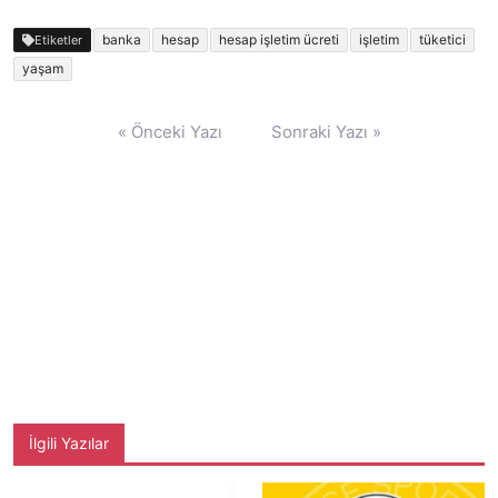
banka
hesap
hesap işletim ücreti
işletim
tüketici
Etiketler
yaşam
Yazı
« Önceki Yazı
Sonraki Yazı »
gezinmesi
İlgili Yazılar