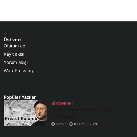
Üst veri
Oturum aç
Kayıt akışı
Yorum akışı
WordPress.org
Popüler Yazılar
BIYOGRAFI
Kristof Kolomb Kimdir? Neyi
Bulmuştur?
admin
Kasım 8, 2020