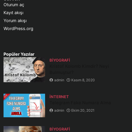
Oturum aç
Kayıt akışı
Yorum akışı
WordPress.org
Popüler Yazılar
BIYOGRAFI
Kristof Kolomb Kimdir? Neyi
Bulmuştur?
admin
Kasım 8, 2020
İNTERNET
Telegram Fake Numara Alma
admin
Ekim 20, 2021
BIYOGRAFI