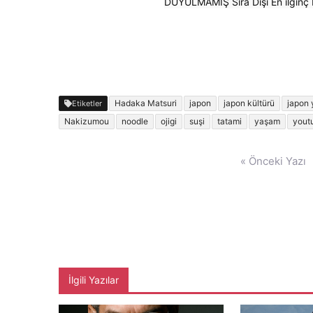
DUYULMAMIŞ Sıra Dışı En ilginç Bi
Hadaka Matsuri
japon
japon kültürü
japon 
Etiketler
Nakizumou
noodle
ojigi
suşi
tatami
yaşam
yout
Yazı
« Önceki Yazı
gezinmesi
İlgili Yazılar