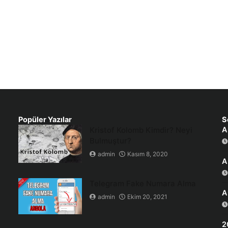
Popüler Yazılar
S
Kristof Kolomb Kimdir? Neyi
A
Bulmuştur?
admin
Kasım 8, 2020
A
Telegram Fake Numara Alma
A
admin
Ekim 20, 2021
2