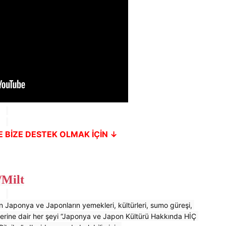
 BİZE DESTEK OLMAK İÇİN ↓
/Milt
erine dair her şeyi “Japonya ve Japon Kültürü Hakkında HİÇ 