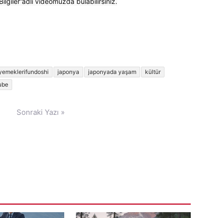
lgiler”adlı videomuzda bulabilirsiniz.
yemeklerifundoshi
japonya
japonyada yaşam
kültür
ube
Sonraki Yazı »