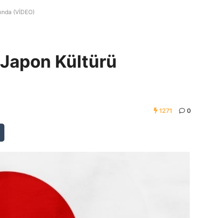
ında (VİDEO)
Japon Kültürü
1271
0