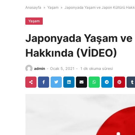
Anasayfa
»
Yaşam
»
Japonyada Yaşam ve Japon Kültürü Hakk
Yaşam
Japonyada Yaşam ve 
Hakkında (VİDEO)
admin
-
Ocak 5, 2021
-
1 dk okuma süresi