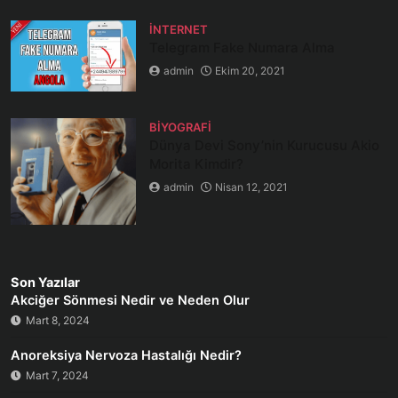
İNTERNET
Telegram Fake Numara Alma
admin
Ekim 20, 2021
BIYOGRAFI
Dünya Devi Sony’nin Kurucusu Akio
Morita Kimdir?
admin
Nisan 12, 2021
Son Yazılar
Akciğer Sönmesi Nedir ve Neden Olur
Mart 8, 2024
Anoreksiya Nervoza Hastalığı Nedir?
Mart 7, 2024