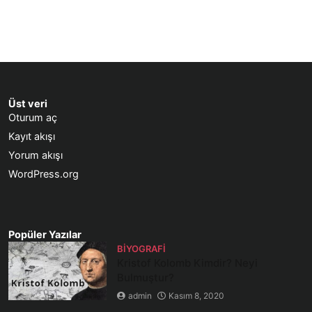
Üst veri
Oturum aç
Kayıt akışı
Yorum akışı
WordPress.org
Popüler Yazılar
BIYOGRAFI
Kristof Kolomb Kimdir? Neyi
Bulmuştur?
admin
Kasım 8, 2020