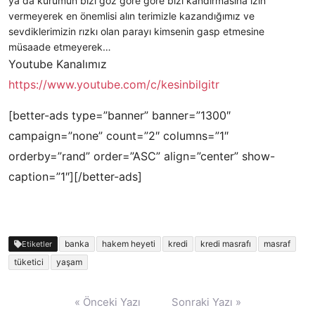
ya da kurumun bizi göz göre göre bizi kandırmasına izin
vermeyerek en önemlisi alın terimizle kazandığımız ve
sevdiklerimizin rızkı olan parayı kimsenin gasp etmesine
müsaade etmeyerek…
Youtube Kanalımız
https://www.youtube.com/c/kesinbilgitr
[better-ads type=”banner” banner=”1300″
campaign=”none” count=”2″ columns=”1″
orderby=”rand” order=”ASC” align=”center” show-
caption=”1″][/better-ads]
banka
hakem heyeti
kredi
kredi masrafı
masraf
Etiketler
tüketici
yaşam
Yazı
« Önceki Yazı
Sonraki Yazı »
gezinmesi