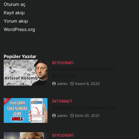
Oturum aç
Kayıt akışı
Yorum akışı
WordPress.org
Popüler Yazılar
BIYOGRAFI
Kristof Kolomb Kimdir? Neyi
Bulmuştur?
admin
Kasım 8, 2020
İNTERNET
Telegram Fake Numara Alma
admin
Ekim 20, 2021
BIYOGRAFI