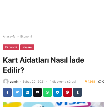
Anasayfa
»
Ekonomi
Ekonomi
Yaşam
Kart Aidatları Nasıl İade
Edilir?
admin
-
Şubat 20, 2021
-
4 dk okuma süresi
1268
0