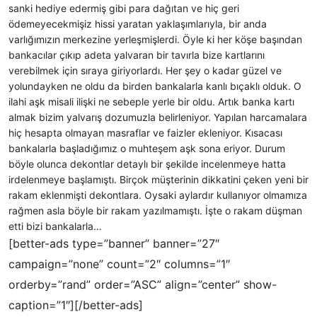
sanki hediye edermiş gibi para dağıtan ve hiç geri
ödemeyecekmişiz hissi yaratan yaklaşımlarıyla, bir anda
varlığımızın merkezine yerleşmişlerdi. Öyle ki her köşe başından
bankacılar çıkıp adeta yalvaran bir tavırla bize kartlarını
verebilmek için sıraya giriyorlardı. Her şey o kadar güzel ve
yolundayken ne oldu da birden bankalarla kanlı bıçaklı olduk. O
ilahi aşk misali ilişki ne sebeple yerle bir oldu. Artık banka kartı
almak bizim yalvarış dozumuzla belirleniyor. Yapılan harcamalara
hiç hesapta olmayan masraflar ve faizler ekleniyor. Kısacası
bankalarla başladığımız o muhteşem aşk sona eriyor. Durum
böyle olunca dekontlar detaylı bir şekilde incelenmeye hatta
irdelenmeye başlamıştı. Birçok müşterinin dikkatini çeken yeni bir
rakam eklenmişti dekontlara. Oysaki aylardır kullanıyor olmamıza
rağmen asla böyle bir rakam yazılmamıştı. İşte o rakam düşman
etti bizi bankalarla…
[better-ads type=”banner” banner=”27″
campaign=”none” count=”2″ columns=”1″
orderby=”rand” order=”ASC” align=”center” show-
caption=”1″][/better-ads]