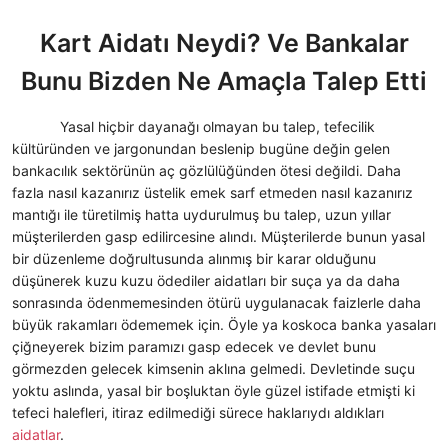
Kart Aidatı Neydi? Ve Bankalar
Bunu Bizden Ne Amaçla Talep Etti
Yasal hiçbir dayanağı olmayan bu talep, tefecilik
kültüründen ve jargonundan beslenip bugüne değin gelen
bankacılık sektörünün aç gözlülüğünden ötesi değildi. Daha
fazla nasıl kazanırız üstelik emek sarf etmeden nasıl kazanırız
mantığı ile türetilmiş hatta uydurulmuş bu talep, uzun yıllar
müşterilerden gasp edilircesine alındı. Müşterilerde bunun yasal
bir düzenleme doğrultusunda alınmış bir karar olduğunu
düşünerek kuzu kuzu ödediler aidatları bir suça ya da daha
sonrasında ödenmemesinden ötürü uygulanacak faizlerle daha
büyük rakamları ödememek için. Öyle ya koskoca banka yasaları
çiğneyerek bizim paramızı gasp edecek ve devlet bunu
görmezden gelecek kimsenin aklına gelmedi. Devletinde suçu
yoktu aslında, yasal bir boşluktan öyle güzel istifade etmişti ki
tefeci halefleri, itiraz edilmediği sürece haklarıydı aldıkları
aidatlar
.