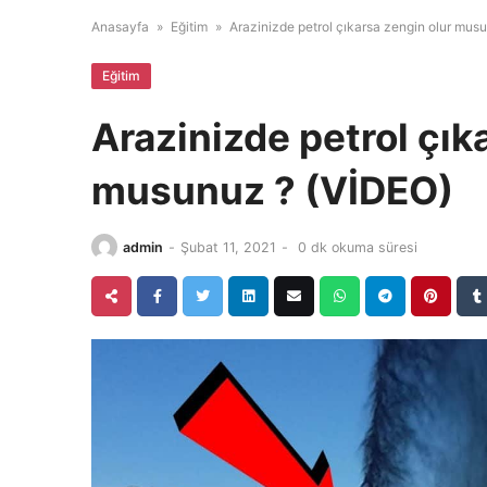
Anasayfa
»
Eğitim
»
Arazinizde petrol çıkarsa zengin olur mus
Eğitim
Arazinizde petrol çık
musunuz ? (VİDEO)
admin
-
Şubat 11, 2021
-
0 dk okuma süresi