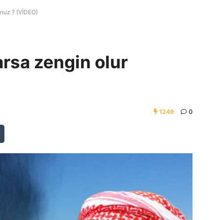
unuz ? (VİDEO)
arsa zengin olur
1249
0