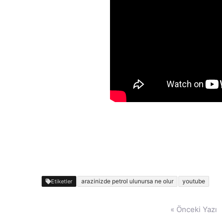
arazinizde petrol ulunursa ne olur
youtube
Etiketler
Yazı
« Önceki Yazı
gezinmesi