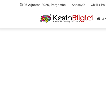
Skip
06 Ağustos 2026, Perşembe
Anasayfa
Gizlilik Pol
to
content
A