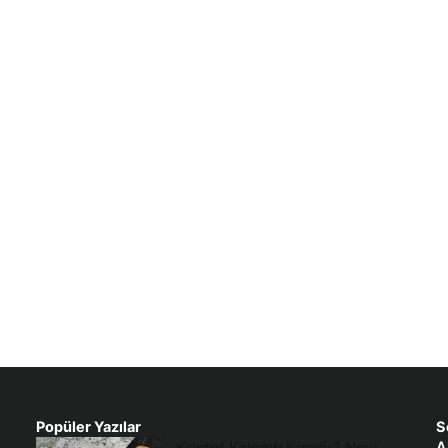
Popüler Yazılar
S
Kristof Kolomb Kimdir? Neyi
A