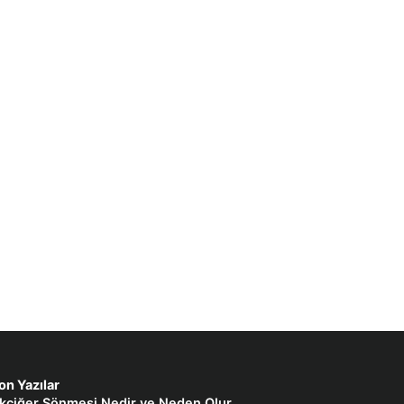
on Yazılar
kciğer Sönmesi Nedir ve Neden Olur