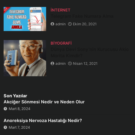
İNTERNET
Telegram Fake Numara Alma
admin
Ekim 20, 2021
BIYOGRAFI
Dünya Devi Sony’nin Kurucusu Akio
Morita Kimdir?
admin
Nisan 12, 2021
Son Yazılar
Akciğer Sönmesi Nedir ve Neden Olur
Mart 8, 2024
Anoreksiya Nervoza Hastalığı Nedir?
Mart 7, 2024