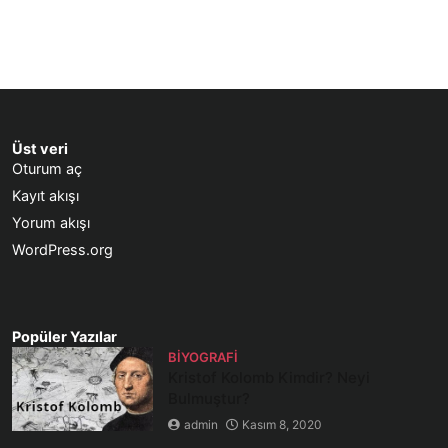
Üst veri
Oturum aç
Kayıt akışı
Yorum akışı
WordPress.org
Popüler Yazılar
BIYOGRAFI
Kristof Kolomb Kimdir? Neyi
Bulmuştur?
admin
Kasım 8, 2020