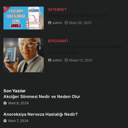
İNTERNET
Telegram Fake Numara Alma
admin
Ekim 20, 2021
BIYOGRAFI
Dünya Devi Sony’nin Kurucusu Akio
Morita Kimdir?
admin
Nisan 12, 2021
Son Yazılar
Akciğer Sönmesi Nedir ve Neden Olur
Mart 8, 2024
Anoreksiya Nervoza Hastalığı Nedir?
Mart 7, 2024