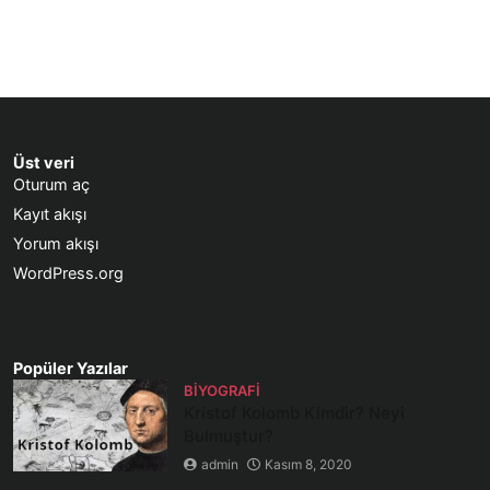
Üst veri
Oturum aç
Kayıt akışı
Yorum akışı
WordPress.org
Popüler Yazılar
BIYOGRAFI
Kristof Kolomb Kimdir? Neyi
Bulmuştur?
admin
Kasım 8, 2020