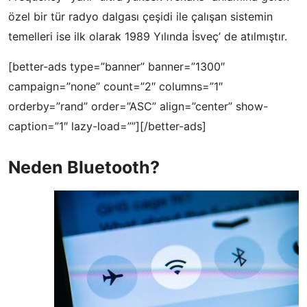
özel bir tür radyo dalgası çeşidi ile çalışan sistemin
temelleri ise ilk olarak 1989 Yılında İsveç’ de atılmıştır.
[better-ads type=”banner” banner=”1300″
campaign=”none” count=”2″ columns=”1″
orderby=”rand” order=”ASC” align=”center” show-
caption=”1″ lazy-load=””][/better-ads]
Neden Bluetooth?