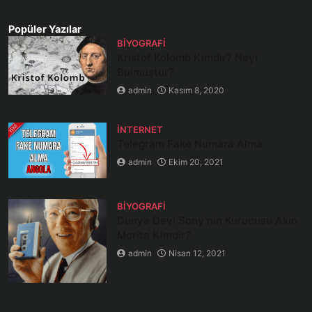
Popüler Yazılar
BIYOGRAFI
Kristof Kolomb Kimdir? Neyi
Bulmuştur?
admin
Kasım 8, 2020
İNTERNET
Telegram Fake Numara Alma
admin
Ekim 20, 2021
BIYOGRAFI
Dünya Devi Sony’nin Kurucusu Akio
Morita Kimdir?
admin
Nisan 12, 2021