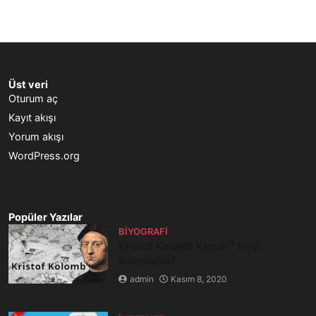
Üst veri
Oturum aç
Kayıt akışı
Yorum akışı
WordPress.org
Popüler Yazılar
BIYOGRAFI
Kristof Kolomb Kimdir? Neyi
Bulmuştur?
admin
Kasım 8, 2020