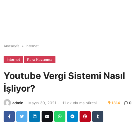
Anasayfa
»
İnternet
İnternet
Para Kazanma
Youtube Vergi Sistemi Nasıl
İşliyor?
admin
-
Mayıs 30, 2021
-
11 dk okuma süresi
1314
0