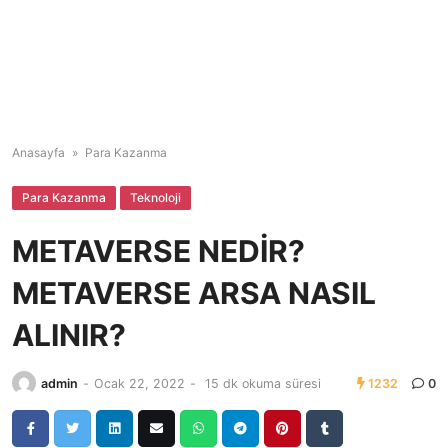
Anasayfa
»
Para Kazanma
Para Kazanma
Teknoloji
METAVERSE NEDİR?
METAVERSE ARSA NASIL
ALINIR?
admin
-
Ocak 22, 2022
-
15 dk okuma süresi
1232
0