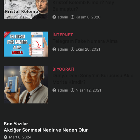
Kristof Kolomb Kimdir? Neyi
Bulmuştur?
admin
Kasım 8, 2020
İNTERNET
Telegram Fake Numara Alma
admin
Ekim 20, 2021
BIYOGRAFI
Dünya Devi Sony’nin Kurucusu Akio
Morita Kimdir?
admin
Nisan 12, 2021
Son Yazılar
Akciğer Sönmesi Nedir ve Neden Olur
Mart 8, 2024