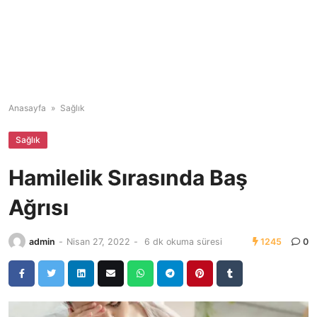
Anasayfa
»
Sağlık
Sağlık
Hamilelik Sırasında Baş
Ağrısı
admin
-
Nisan 27, 2022
-
6 dk okuma süresi
1245
0