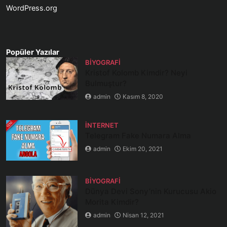
WordPress.org
Popüler Yazılar
BIYOGRAFI
Kristof Kolomb Kimdir? Neyi
Bulmuştur?
admin
Kasım 8, 2020
İNTERNET
Telegram Fake Numara Alma
admin
Ekim 20, 2021
BIYOGRAFI
Dünya Devi Sony’nin Kurucusu Akio
Morita Kimdir?
admin
Nisan 12, 2021