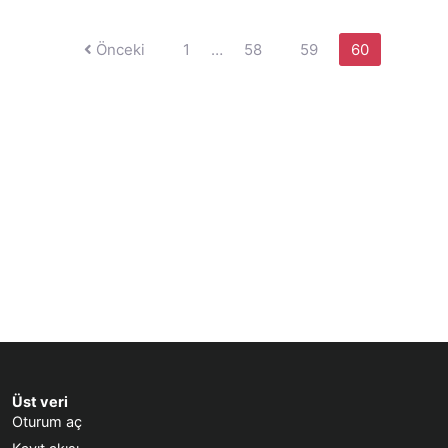
Yazı
Önceki
1
…
58
59
60
sayfalaması
Üst veri
Oturum aç