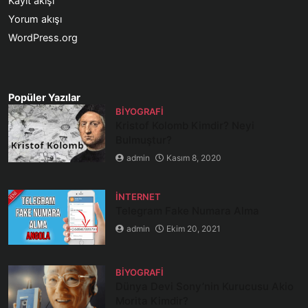
Kayıt akışı
Yorum akışı
WordPress.org
Popüler Yazılar
BIYOGRAFI
Kristof Kolomb Kimdir? Neyi
Bulmuştur?
admin
Kasım 8, 2020
İNTERNET
Telegram Fake Numara Alma
admin
Ekim 20, 2021
BIYOGRAFI
Dünya Devi Sony’nin Kurucusu Akio
Morita Kimdir?